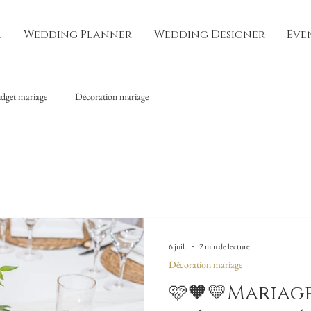
l
Wedding Planner
Wedding Designer
Eve
dget mariage
Décoration mariage
6 juil.
2 min de lecture
Décoration mariage
🩷🧡💛Mariage