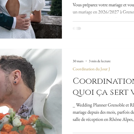
et dans les vi
Vous préparez votre mariage et v
alentours ?
un mariage en 2026/2027 à Grenoble ou 
inspirations et la réalité du terrain,
vision claire du budget… surtout 
que la nôtre. Que vous vous marie
Chambéry, Aix-les-Bains, Annecy, Lyon ou dans une autr
Rhône-Alpes, les tarifs peuvent vari
que Weddin
30 mars
3 min de lecture
Coordination du Jour J
Coordination 
quoi ça sert 
_ Wedding Planner Grenoble et Rh
mariage depuis des mois, parfois de
salle de réception en Rhône Alpes, r
décoration... Et pourtant, une question 
qu'on a vraiment besoin d'une coordinatrice le