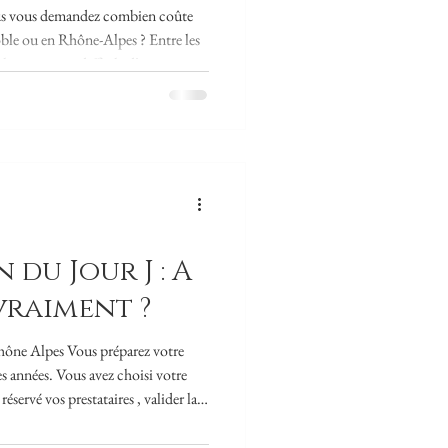
lles
ous vous demandez combien coûte
en Rhône-Alpes ? Entre les
 il est souvent difficile d’avoir une
dans une région aussi dynamique
z à proximité de Grenoble,
e ville de
er selon plusieurs critères. En tant
du Jour J : A
vraiment ?
ône Alpes Vous préparez votre
s années. Vous avez choisi votre
éservé vos prestataires , valider la
revient souvent : " Est-ce
 Jour J ?" La réponse est