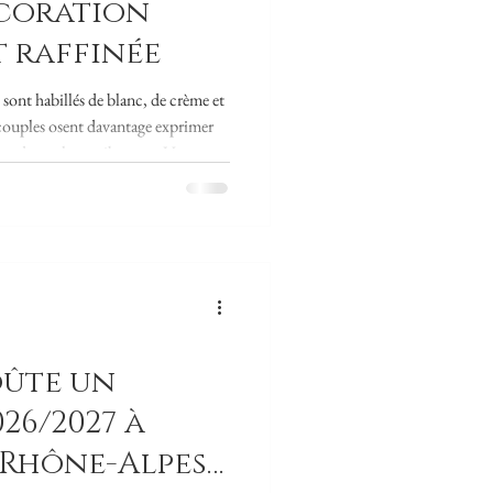
écoration
t raffinée
sont habillés de blanc, de crème et
s couples osent davantage exprimer
ette de couleurs vibrantes. Un
'excès : lorsqu'il est pensé avec
né. Découvrez mes astuces pour un
Choisir une palette de couleurs
on réussie est de sélectionner troi
oûte un
26/2027 à
 Rhône-Alpes