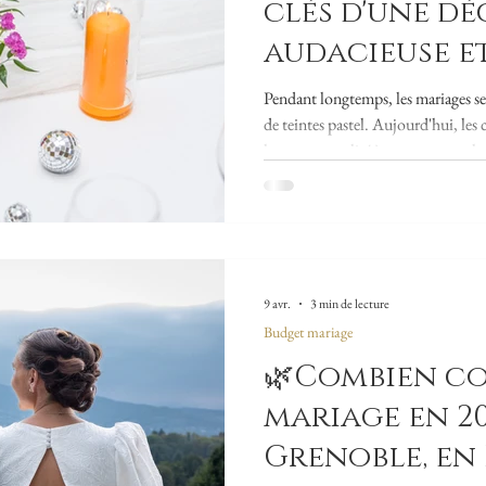
clés d'une d
audacieuse e
Pendant longtemps, les mariages se 
de teintes pastel. Aujourd'hui, le
leur personnalité à travers une pal
mariage coloré n'est pas synonyme d
soin, il peut être élégant et raffi
mariage coloré et harmonieux ! 🎨 
cohérentes Le secret d'une décorati
9 avr.
3 min de lecture
Budget mariage
🌿Combien c
mariage en 20
Grenoble, en