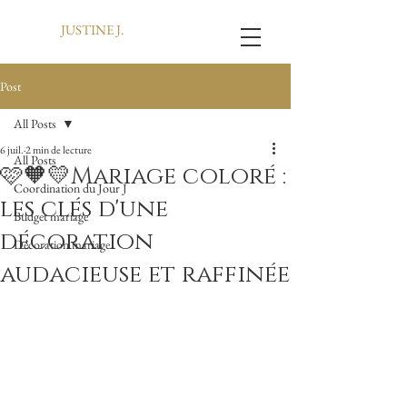
JUSTINE J.
Post
All Posts
6 juil.
2 min de lecture
All Posts
🩷🧡💛Mariage coloré :
Coordination du Jour J
les clés d'une
Budget mariage
décoration
Décoration mariage
audacieuse et raffinée