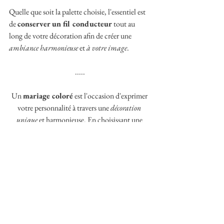
Quelle que soit la palette choisie, l'essentiel est 
de 
conserver un fil conducteur 
tout au 
long de votre décoration afin de créer une 
ambiance harmonieuse 
et 
à votre image
.
.....
Un 
mariage coloré
 est l'occasion d'exprimer 
votre personnalité à travers une 
décoration 
unique
 et harmonieuse. En choisissant une
palette de couleurs cohérente
 et en soignant 
chaque détail, vous créerez une ambiance 
élégante qui marquera les esprits.
En tant que 
Wedding planner
 et 
décoratrice de mariage
, je vous accompagne 
dans la création d'une 
décoration de 
mariage
 sur mesure, pensée pour refléter votre 